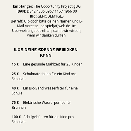
Empfänger:
The Opportunity Project gUG
IBAN:
DE42
4306 0967 1157 4966
00
BIC:
GENODEM1GLS
Betreff: Gib doch bitte deinen Namen und E-
Mail Adresse -beispiel(at)web.de- im
Überweisungsbetreff an, damit wir wissen,
wem wir danken dürfen.
WAS DEINE SPENDE BEWIRKEN
KANN
15 €
Eine gesunde Mahlzeit für 25 Kinder
25 €
Schulmaterialien für ein Kind pro
Schuljahr
40 €
Ein Bio-Sand Wasserfilter für eine
Schule
75 €
Elektrische Wasserpumpe für
Brunnen
100 €
Schulgebühren für ein Kind pro
Schuljahr