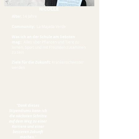
NICOLLE
Alter:
14 Jahre
Community:
La Majada Verde
Was ich an der Schule am liebsten
mag::
Alles über
Pflanzen und Tiere zu
lernen, Sport und mit Freunden zusammen
zu sein
Ziele für die Zukunft:
Krankenschwester
werden
"Dank dieses
Stipendiums kann ich
die nächsten Schritte
auf dem Weg zu einer
Karriere und einer
besseren Zukunft
machen."