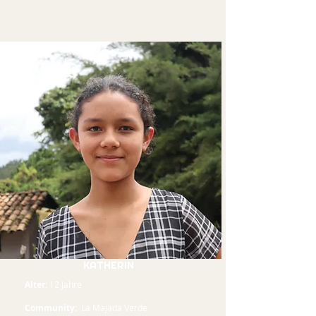
KATHERIN
Alter:
12 Jahre
Community:
La Majada Verde