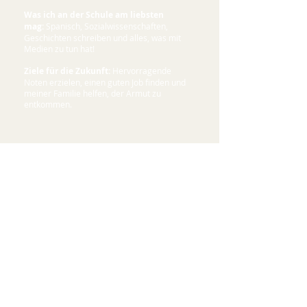
Was ich an der Schule am liebsten
mag:
Spanisch, Sozialwissenschaften,
Geschichten schreiben und alles, was mit
Medien zu tun hat!
Ziele für die Zukunft:
Hervorragende
Noten erzielen, einen guten Job finden und
meiner Familie helfen, der Armut zu
entkommen.
"Ich möchte einen Beruf
erlernen, um nicht nur
meiner Familie,
sondern auch Honduras
zu helfen."