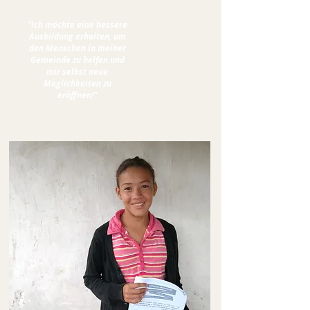
"Ich möchte eine bessere
Ausbildung erhalten, um
den Menschen in meiner
Gemeinde zu helfen und
mir selbst neue
Möglichkeiten zu
eröffnen!"