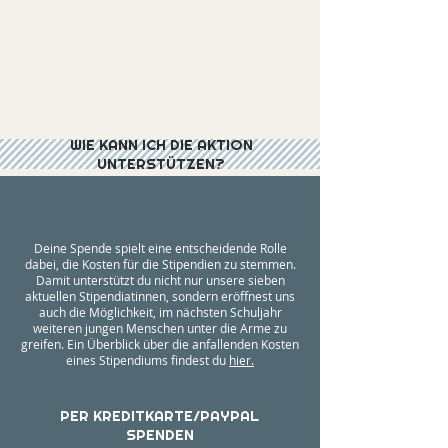
WIE KANN ICH DIE AKTION
UNTERSTÜTZEN?
Deine Spende spielt eine entscheidende Rolle
dabei, die Kosten für die Stipendien zu stemmen.
Damit unterstützt du nicht nur unsere sieben
aktuellen Stipendiatinnen, sondern eröffnest uns
auch die Möglichkeit, im nächsten Schuljahr
weiteren jungen Menschen unter die Arme zu
greifen. Ein Überblick über die anfallenden Kosten
eines Stipendiums findest du
hier.
PER KREDITKARTE/PAYPAL
SPENDEN