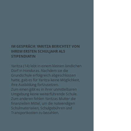
IM GESPRÄCH: YARITZA BERICHTET VON
IHREM ERSTEN SCHULJAHR ALS
STIPENDIATIN
Yaritza (14) lebt in einem kleinen ländlichen
Dorf in Honduras. Nachdem sie die
Grundschule erfolgreich abgeschlossen
hatte, gab es für Yaritza keine Möglichkeit,
ihre Ausbildung fortzusetzen.
Zum einen gibt es in ihrer unmittelbaren
Umgebung keine weiterführende Schule.
Zum anderen fehlen Yaritzas Mutter die
finanziellen Mittel, um die notwendigen
Schulmaterialien, Schulgebühren und
Transportkosten zu bezahlen.