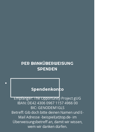
PER BANKÜBERWEISUNG
SPENDEN
Spendenkonto
Empfänger: The Opportunity Project gUG
IBAN: DE42 4306 0967 1157 4966 00
BIC: GENODEM1GLS
Betreff: Gib doch bitte deinen Namen und E-
Mail Adresse -beispiel(at)top.de- im
Überweisungsbetreff an, damit wir wissen,
wem wir danken dürfen.